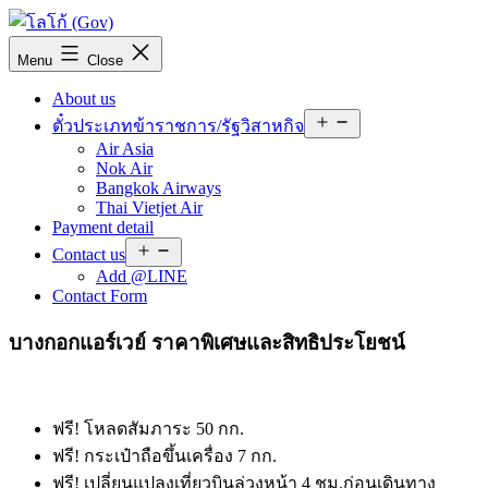
Skip
to
KP
content
Menu
Close
TICKET
PLAN
About us
Open
ตั๋วประเภทข้าราชการ/รัฐวิสาหกิจ
menu
Air Asia
Nok Air
Bangkok Airways
Thai Vietjet Air
Payment detail
Open
Contact us
menu
Add @LINE
Contact Form
บางกอกแอร์เวย์ ราคาพิเศษและสิทธิประโยชน์
ฟรี! โหลดสัมภาระ 50 กก.
ฟรี! กระเป๋าถือขึ้นเครื่อง 7 กก.
ฟรี! เปลี่ยนแปลงเที่ยวบินล่วงหน้า 4 ชม.ก่อนเดินทาง